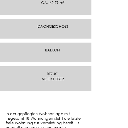
CA. 62,79 m²
DACHGESCHOSS
BALKON
BEZUG
AB OKTOBER
In der gepflegten Wohnanlage mit
insgesamt 18 Wohnungen steht die letzte
freie Wohnung zur Vermietung bereit. Es
handelt sich um eine charmante