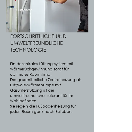
Musterfoto
FORTSCHRITTLICHE UND
UMWELTFREUNDLICHE
TECHNOLOGIE
Ein dezentrales Lüftungssystem mit
Wärmerückgewinnung sorgt für
optimales Raumklima.
Die gesamtheitliche Zentralheizung als
Luft/Sole-Wärmepumpe mit
Gasunterstützung ist der
umweltfreundliche Lieferant für Ihr
Wohlbefinden.
Sie regeln die Fußbodenheizung für
jeden Raum ganz nach Belieben.