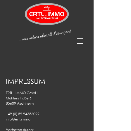
... wir sehen überall Lösungen!
IMPRESSUM
ERTL
. IMMO
GmbH
Mühlenstraße 6
85609 Aschheim
+49 (0) 89 94386022
info@ertl.immo
Vertreten durch: