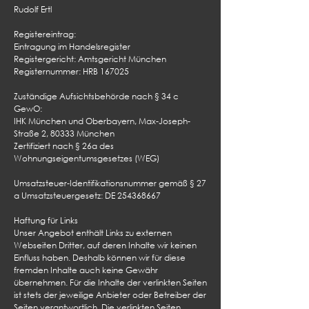
Rudolf Ertl
Registereintrag:
Eintragung im Handelsregister
Registergericht: Amtsgericht München
Registernummer: HRB 167025
Zuständige Aufsichtsbehörde nach § 34 c
GewO:
IHK München und Oberbayern, Max-Joseph-
Straße 2, 80333 München
Zertifiziert nach § 26a des
Wohnungseigentumsgesetzes (WEG)
Umsatzsteuer-Identifikationsnummer gemäß § 27
a Umsatzsteuergesetz: DE
254368667
Haftung für Links
Unser Angebot enthält Links zu externen
Webseiten Dritter, auf deren Inhalte wir keinen
Einfluss haben. Deshalb können wir für diese
fremden Inhalte auch keine Gewähr
übernehmen. Für die Inhalte der verlinkten Seiten
ist stets der jeweilige Anbieter oder Betreiber der
Seiten verantwortlich. Die verlinkten Seiten