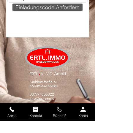
Einladungscode Anfordern
ERTL
.
IMMO GmbH
Mühlenstraße 6
85609 Aschheim
089/94386022
info@ert
l
.
immo
Anruf
Kontakt
Rückruf
Konto