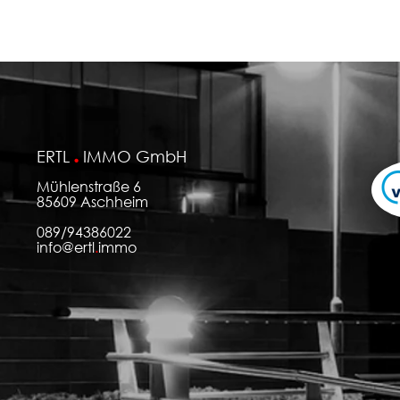
ERTL
.
IMMO GmbH
Mühlenstraße 6
85609 Aschheim
089/94386022
info@ert
l
.
immo