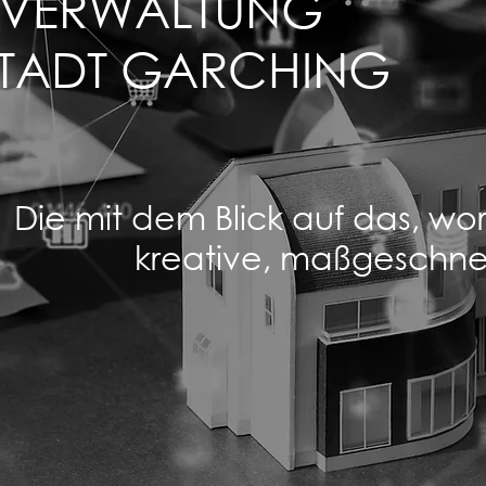
SVERWALTUNG
 STADT GARCHING
Die mit dem Blick auf das, w
kreative, maßgeschne