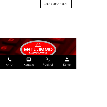
MEHR ERFAHREN
ERTL
.
IMMO GmbH
Anruf
Kontakt
Rückruf
Konto
Mühlenstraße 6
85609 Aschheim
089/94386022
info@ert
l
.
immo